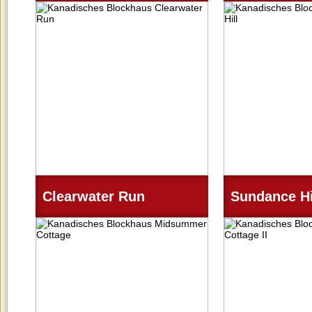
Ein Blockhaustraum, ideal für zwei
Ein Blockha
Personen. Auch als Ferienhaus
großzügigen, li
oder großzügiges Gartenhaus ideal
Wohn- und K
geeignet. Im Erdgeschoss finden
Ausreichend Wohnf
Sie einen offenen Wohn- und
Personen. Auch
Küchenbereich, ein Schlafzimmer
Bauweise realisier
und ein Bad mit ausreichend Platz
für Dusche und Badewanne. Im
Obergeschoss steht eine
Beaver Creek Lodge
Blueberry C
großzügige Galerie und ein weiterer
Wohn-/Schlafraum zur Verfügung.
Clearwater Run
Sundance Hi
Urig. Knuffig. Genau das richtige
Eines unserer gr
Blockhaus für Singles und
im Angebot. Als
Individualisten. Auch als
an unserem F
Gartenhaus ein Hingucker.
besichtigen. Da
ermöglicht eine